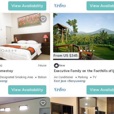
ontspanning, weg van de drukte van de toeristische gebieden van Bali.
View Availability
View Availabi
t kinderen.
ce, Wellness Facilities, Guest Services, for your convenience. This 
days, a weekend or probably a longer vacation with family, friends 
e you feel right at home.
tion that makes this a great choice to stay in Banyuwangi. Enjoy you
From US $345
s)
House
New
omestay
Executive Family on the Foothills of I
Plateau
Designated Smoking Area
Balcony/Terrace
Air Conditioner
Parking
TV
wangi
East Java
Banyuwangi
View Availability
View Availabi