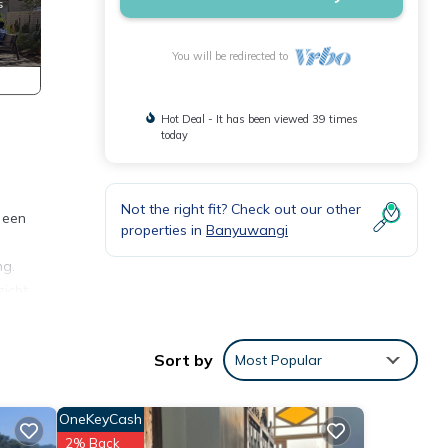
You will be redirected to
Hot Deal - It has been viewed 39 times
today
Not the right fit? Check out our other
 een
properties in
Banyuwangi
ng.
zicht
uim
Sort by
Most Popular
.
OneKeyCash
ning
2% Back