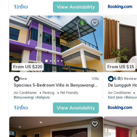
drukke toeristische attracties. Het is het meest geschikt voor 
View Availability
golven zijn vaak rustig, waardoor het ideaal is voor families me
This 4 Bedrooms Villa provides accommodation with Balcony/Terra
features many amenities for guests who want to stay for a few 
group. The rental Villa has 4 Bedrooms and 4 Bathrooms to mak
Check to see if this Villa has the amenities you need and a loca
in Banyuwangi at this Villa.
From US $220
From US $15
6.0
New
Villa
(5 Review
Spacious 5-Bedroom Villa in Banyuwangi
De Lungguh H
with Stunning Mountain Views
Air Conditioner
Parking
Pet Friendly
Air Conditioner
Banyuwangi
Kalipuro
East Java
Banyu
View Availability