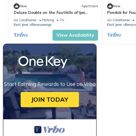
New
Apartment
New
Deluxe Double on the Foothills of Ijen
Pondok for Fo
Plateau
Air Conditioner
Parking
TV
Air Conditioner
East Java
Banyuwangi
East Java
Banyu
View Availability
Start Earning Rewards to Use on Vrbo
JOIN TODAY