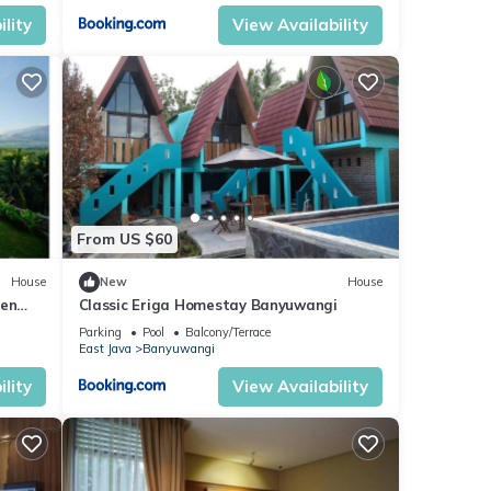
 De
lity
View Availability
Villa
or
r stay
From US $60
House
New
House
jen
Classic Eriga Homestay Banyuwangi
Parking
Pool
Balcony/Terrace
East Java
Banyuwangi
lity
View Availability