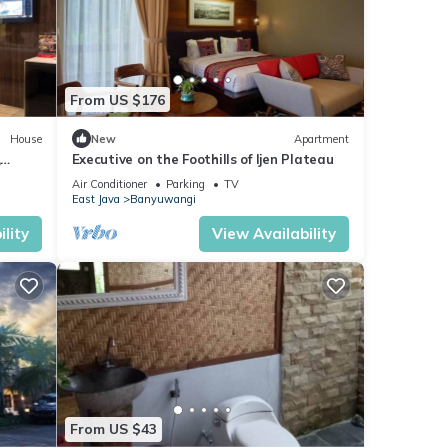
From US $176
House
New
Apartment
,
Executive on the Foothills of Ijen Plateau
Air Conditioner
Parking
TV
East Java
Banyuwangi
lity
View Availability
From US $43