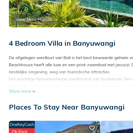
View More Photos
4 Bedroom Villa in Banyuwangi
De afgelegen westkust van Bali is het best bewaarde geheim v
Beachhouse heeft alle luxe en een privé zwembad met jacuzzi. D
landelijke omgeving, weg van toeristische attracties.
Het prachtige kilometerslange zandstrand van Sumbersari, het u
Beach House biedt 4 slaapkamers, 4 ensuite badkamers en 2 wo
Show more
op Java.
De villa beschikt over een volledig uitgeruste keuken, Wifi, Ne
Places To Stay Near Banyuwangi
zonneterras, allemaal met uitzicht op uw eigen zwembad met ja
De nachtprijs is inclusief dagelijkse schoonmaakservice, drink
De villa beschikt over een glasvezel internetverbinding van 30 
OneKeyCash
Indien u de airconditioning ook overdag wilt gebruiken, wordt e
2% Back