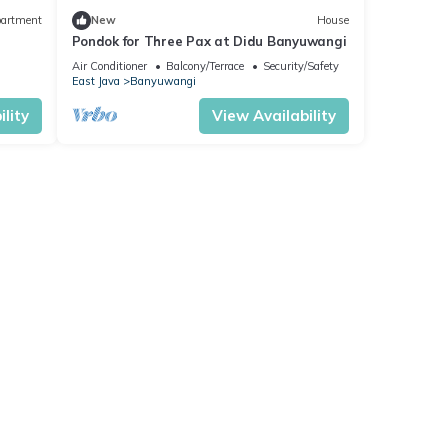
artment
New
House
Pondok for Three Pax at Didu Banyuwangi
Air Conditioner
Balcony/Terrace
Security/Safety
East Java
Banyuwangi
lity
View Availability