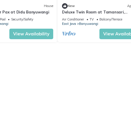
House
New
Ap
ur Pax at Didu Banyuwangi
Deluxe Twin Room at Tamansari,
Banyuwangi
Pool
Security/Safety
Air Conditioner
TV
Balcony/Terrace
wangi
East Java
Banyuwangi
View Availability
View Availabi