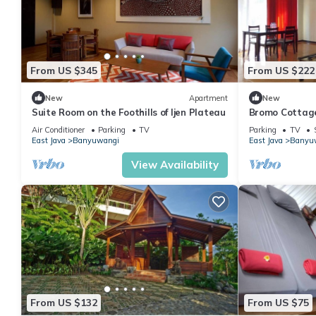
From US $345
From US $222
New
Apartment
New
Suite Room on the Foothills of Ijen Plateau
Bromo Cottage
Mt. Bromo
Air Conditioner
Parking
TV
Parking
TV
East Java
Banyuwangi
East Java
Banyu
View Availability
From US $132
From US $75