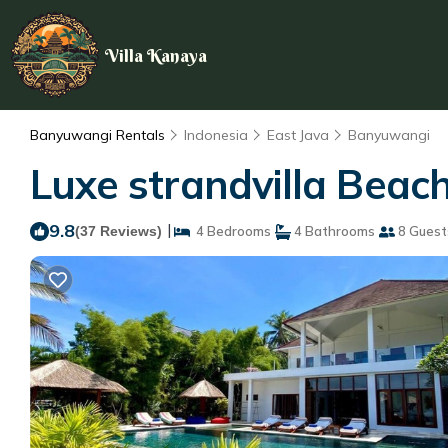
Villa Kanaya
Banyuwangi Rentals
Indonesia
East Java
Banyuwangi
Luxe strandvilla Beac
9.8
|
(37 Reviews)
4 Bedrooms
4 Bathrooms
8 Guest