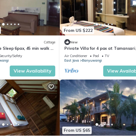
From US $222
Cottage
New
 Sleep 6pax, 45 min walk to
Private Villa for 4 pax at Tamansari
Banyuwangi
Security/Safety
Air Conditioner
Pool
TV
wangi
East Java
Banyuwangi
View Availability
View Availabi
From US $65