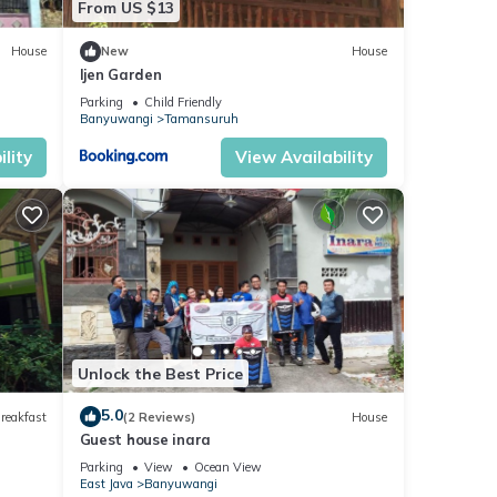
From US $13
op
House
New
House
 en
Ijen Garden
Parking
Child Friendly
Banyuwangi
Tamansuruh
erras,
lity
View Availability
tijd
e
meter
ometer
Unlock the Best Price
5.0
reakfast
(2 Reviews)
House
Guest house inara
Parking
View
Ocean View
 van
East Java
Banyuwangi